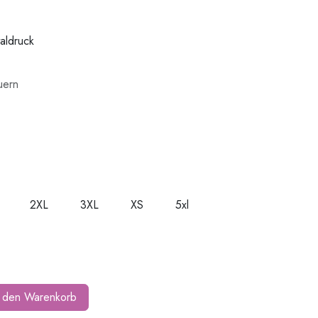
taldruck
uern
2XL
3XL
XS
5xl
 den Warenkorb