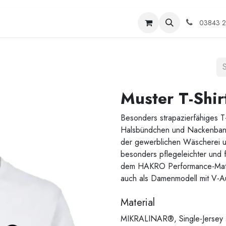
me
Shop
Kontakt
Veranstaltungen
Termin
03843 
Muster T-Shi
Besonders strapazierfähiges T-
Halsbündchen und Nackenband.
der gewerblichen Wäscherei u
besonders pflegeleichter und 
dem HAKRO Performance-Mater
auch als Damenmodell mit V-Au
Material
MIKRALINAR®, Single-Jersey 