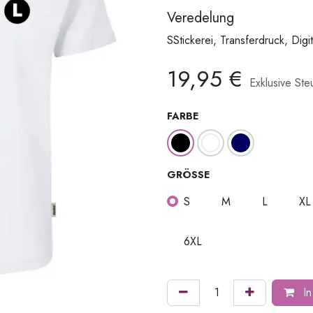
Veredelung
SStickerei, Transferdruck, Digi
19,95
€
Exklusive Ste
FARBE
GRÖSSE
S
M
L
XL
6XL
In