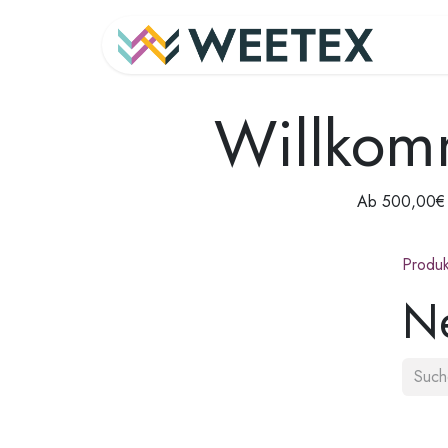
Zum Inhalt springen
Ho
Willkom
Ab 500,00€ V
Produk
N