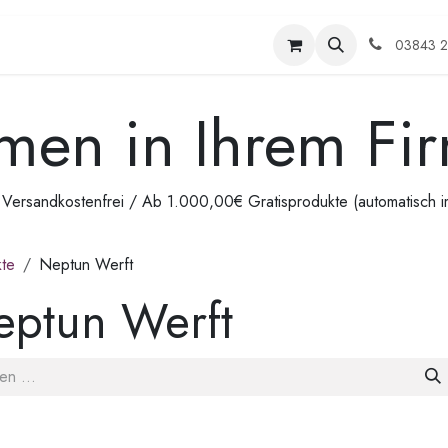
me
Shop
Kontakt
Veranstaltungen
Termin
03843 
men in Ihrem Fi
ersandkostenfrei / Ab 1.000,00€ Gratisprodukte (automatisch 
te
Neptun Werft
eptun Werft