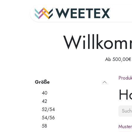
Zum Inhalt springen
Ho
Willkom
Ab 500,00€ V
Produk
Größe
H
40
42
52/54
54/56
58
Muster