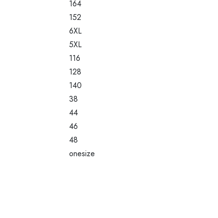
164
152
6XL
5XL
116
128
140
38
44
46
48
onesize
34/36
38/40
42/44
39