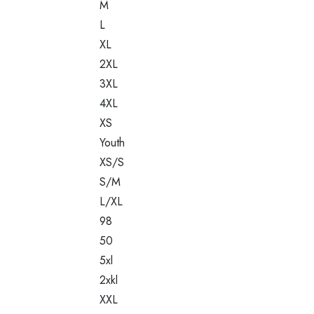
M
L
XL
2XL
3XL
4XL
XS
Youth
XS/S
S/M
L/XL
98
50
5xl
2xkl
XXL