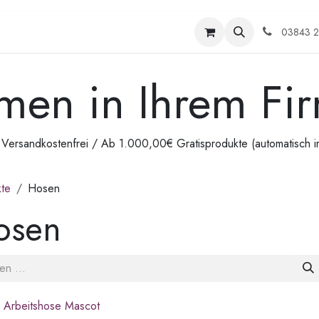
me
Shop
Kontakt
Veranstaltungen
Termin
03843 
men in Ihrem Fi
ersandkostenfrei / Ab 1.000,00€ Gratisprodukte (automatisch 
te
Hosen
osen
 Arbeitshose Mascot